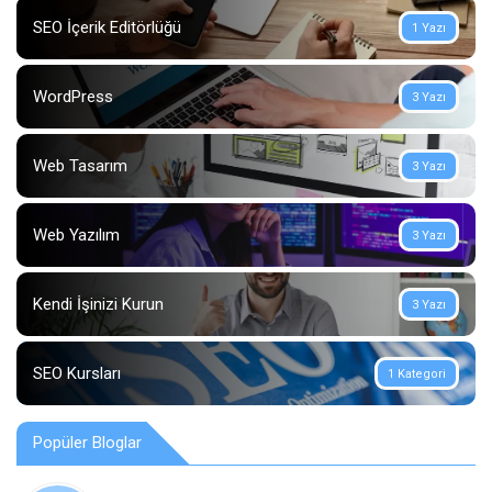
SEO İçerik Editörlüğü
1 Yazı
WordPress
3 Yazı
Web Tasarım
3 Yazı
Web Yazılım
3 Yazı
Kendi İşinizi Kurun
3 Yazı
SEO Kursları
1 Kategori
Popüler Bloglar