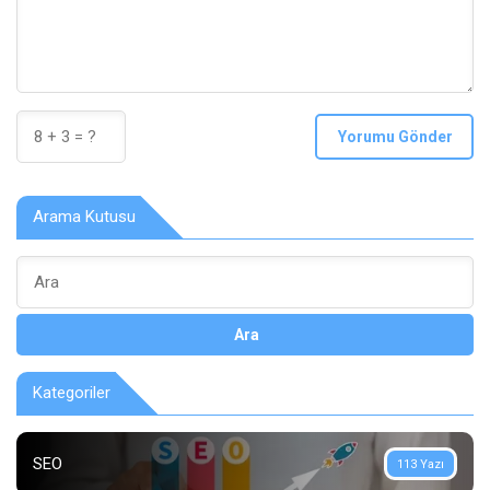
Yorumu Gönder
Arama Kutusu
Ara
Kategoriler
SEO
113 Yazı