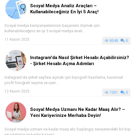
Sosyal Medya Analiz Araçları –
Kullanabileceğiniz En İyi 5 Araç!
Sosyal medya kampanyalarınızın başarısını ölçmek için
kullanabileceğiniz en iyi 5 sosyal medya anali...
11 Kasım 2025
8048
0
Instagram'da Nasıl Şirket Hesabı Açabilirsiniz?
- Şirket Hesabı Açma Adımları
Instagram’da şirket sayfası açmak için biyografi hazırlama, kurumsal
profil fotoğrafı seçme ve içeri...
12 Kasım 2025
7351
0
Sosyal Medya Uzmanı Ne Kadar Maaş Alır? –
Yeni Kariyerinize Merhaba Deyin!
Sosyal medya uzmanı ne kadar maaş alır, başlangıç seviyesindeki bir kişi
ne ortalama ne kadar kazanç...