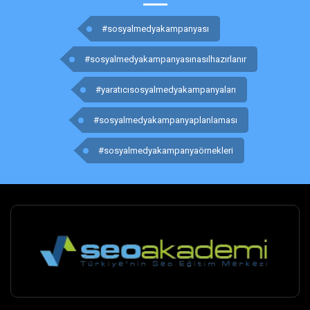
#sosyalmedyakampanyası
#sosyalmedyakampanyasınasılhazırlanır
#yaratıcısosyalmedyakampanyaları
#sosyalmedyakampanyaplanlaması
#sosyalmedyakampanyaörnekleri